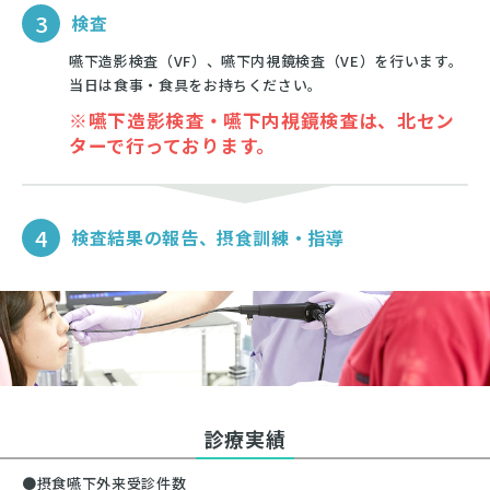
3
検査
嚥下造影検査（VF）、嚥下内視鏡検査（VE）を行います。
当日は食事・食具をお持ちください。
※嚥下造影検査・嚥下内視鏡検査は、北セン
ターで行っております。
4
検査結果の報告、摂食訓練・指導
診療実績
●摂食嚥下外来受診件数