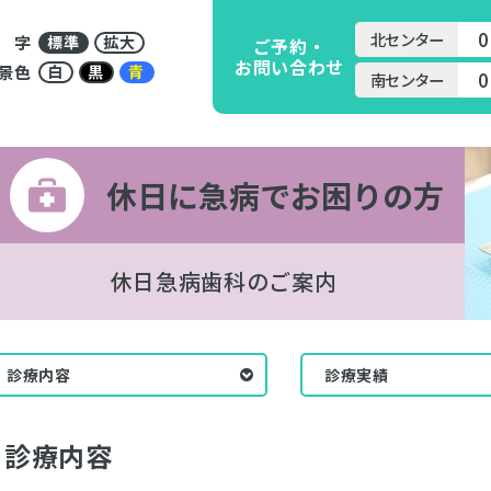
0
北センター
標準
拡大
 字
ご予約・
お問い合わせ
白
黒
青
景色
0
南センター
休日に急病でお困りの方
休日急病歯科のご案内
診療内容
診療実績
診療内容